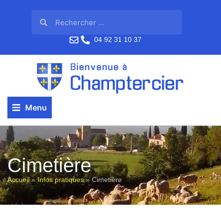
04 92 31 10 37
Menu
Cimetière
Accueil
»
Infos pratiques
»
Cimetière