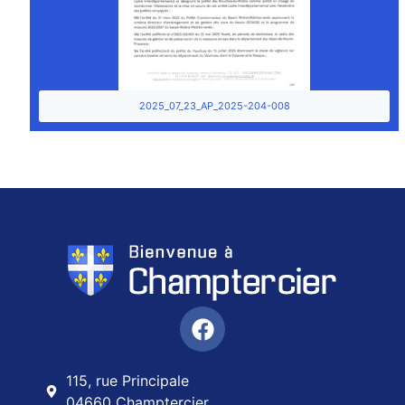
2025_07_23_AP_2025-204-008
115, rue Principale
04660 Champtercier