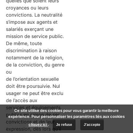
quelles que soient leurs
croyances ou leurs
convictions. La neutralité
s’impose aux agents et
salariés exerçant une
mission de service public.
De même, toute
discrimination à raison
notamment de la religion,
de la conviction, du genre
ou
de l’orientation sexuelle
doit être poursuivie. Nul
usager ne peut être exclu
de l’accès aux
services et équipements
Ce site utilise des cookies pour vous garantir la meilleure
publics en raison de ses
expérience. Pour personnaliser les paramètres liés aux cookies
convictions et de leur
cliquez ici
.
Je refuse
J'accepte
expression, dès lors qu’il