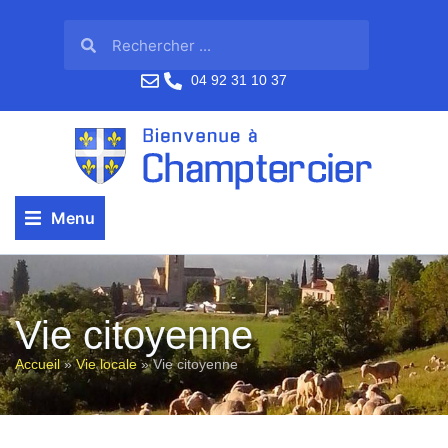
04 92 31 10 37
Menu
Vie citoyenne
Accueil
»
Vie locale
»
Vie citoyenne