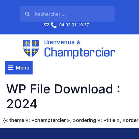
04 92 31 10 37
Menu
WP File Download :
2024
{« theme »: »champtercier », »ordering »: »title », »orde