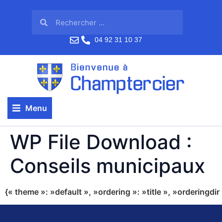
04 92 31 10 37
Menu
WP File Download :
Conseils municipaux
{« theme »: »default », »ordering »: »title », »orderingd