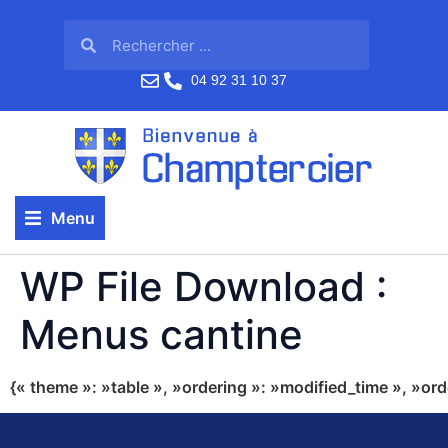
04 92 31 10 37
Menu
WP File Download :
Menus cantine
{« theme »: »table », »ordering »: »modified_time », »or