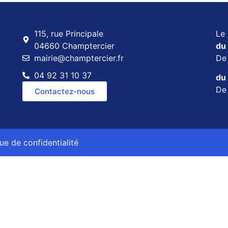
115, rue Principale
Le 
04660 Champtercier
du 
mairie@champtercier.fr
D
04 92 31 10 37
du 
D
Contactez-nous
que de confidentialité