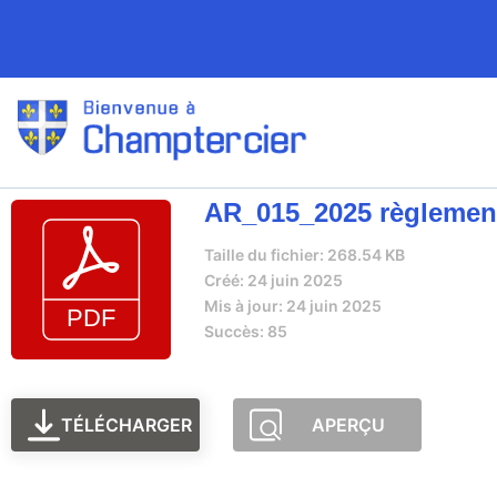
AR_015_2025 règlementa
Taille du fichier: 268.54 KB
Créé: 24 juin 2025
Mis à jour: 24 juin 2025
Succès: 85
TÉLÉCHARGER
APERÇU