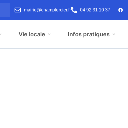
mairie@champtercier.fr
04 92 31 10 37
Vie locale
Infos pratiques