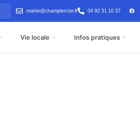
mairie@champtercier.fr
04 92 31 10 37
Vie locale
Infos pratiques