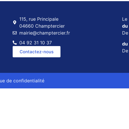
115, rue Principale
Le 
04660 Champtercier
du 
mairie@champtercier.fr
D
04 92 31 10 37
du 
D
Contactez-nous
que de confidentialité