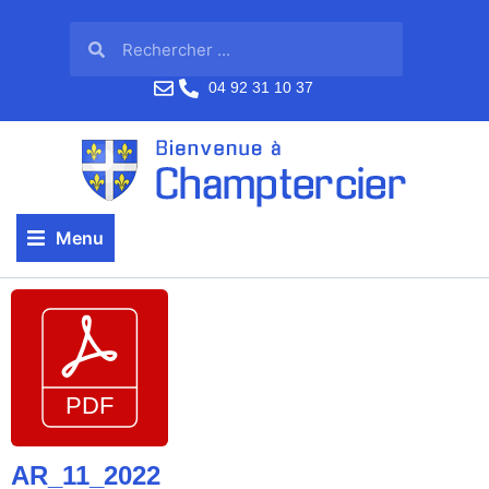
04 92 31 10 37
Menu
AR_11_2022