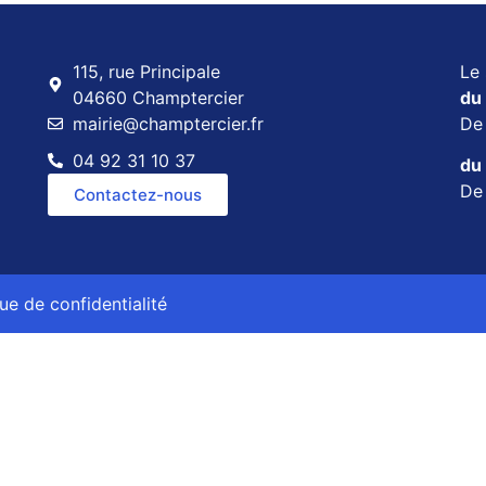
115, rue Principale
Le 
04660 Champtercier
du 
mairie@champtercier.fr
D
04 92 31 10 37
du 
D
Contactez-nous
que de confidentialité