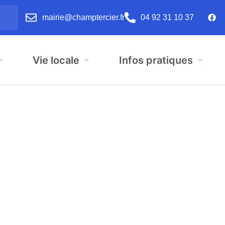
mairie@champtercier.fr
04 92 31 10 37
Vie locale
Infos pratiques