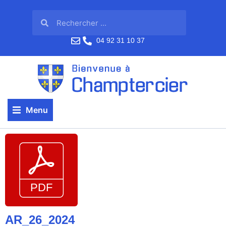
04 92 31 10 37
Menu
AR_26_2024