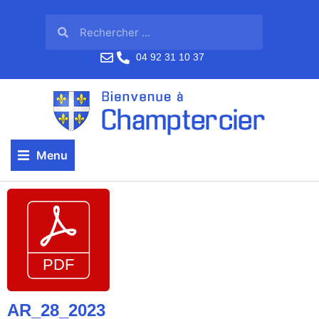
04 92 31 10 37
Menu
AR_28_2023