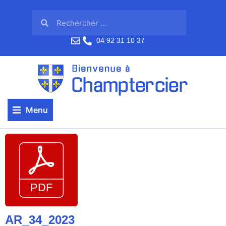
04 92 31 10 37
Menu
AR_34_2023