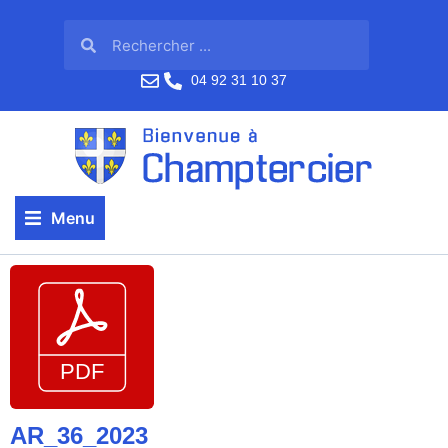
04 92 31 10 37
Menu
AR_36_2023