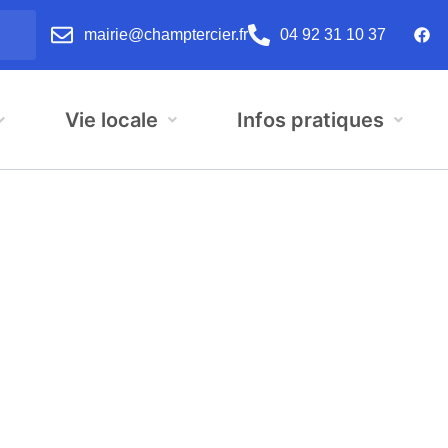
mairie@champtercier.fr
04 92 31 10 37
Vie locale
Infos pratiques