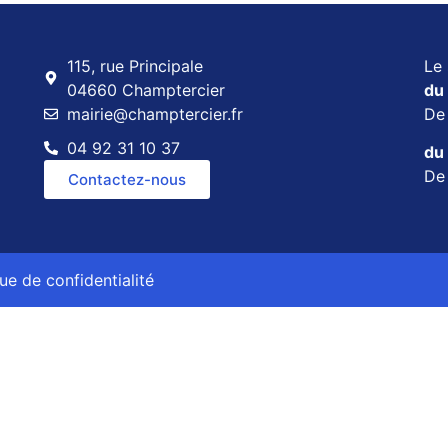
115, rue Principale
Le 
04660 Champtercier
du 
mairie@champtercier.fr
D
04 92 31 10 37
du 
D
Contactez-nous
que de confidentialité