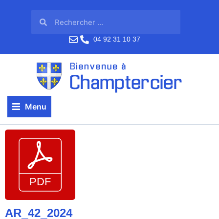
04 92 31 10 37
Menu
AR_42_2024