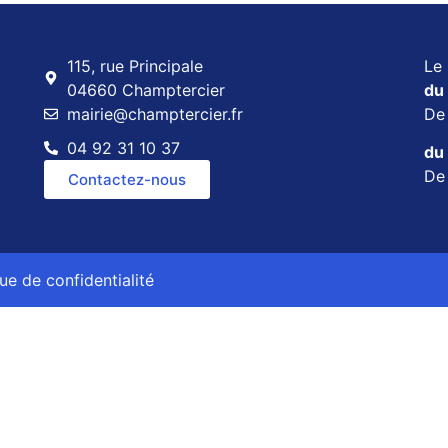
115, rue Principale
Le 
04660 Champtercier
du 
mairie@champtercier.fr
D
04 92 31 10 37
du 
D
Contactez-nous
que de confidentialité