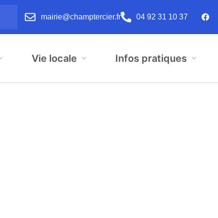
mairie@champtercier.fr
04 92 31 10 37
Vie locale
Infos pratiques