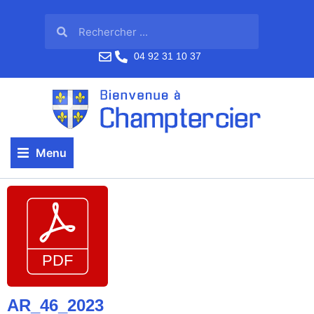
04 92 31 10 37
Menu
AR_46_2023