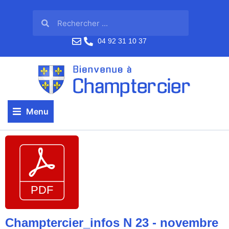
04 92 31 10 37
Menu
Champtercier_infos N 23 - novembre