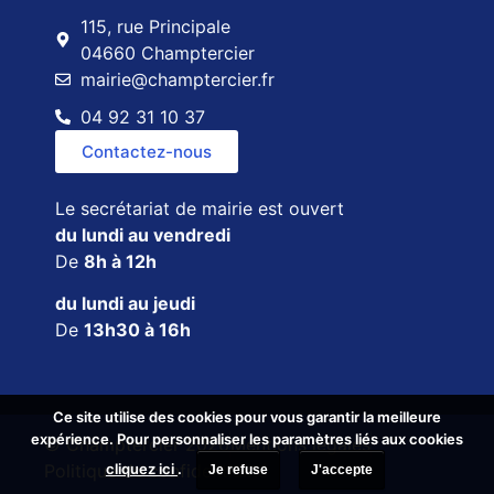
115, rue Principale
04660 Champtercier
mairie@champtercier.fr
04 92 31 10 37
Contactez-nous
Le secrétariat de mairie est ouvert
du lundi au vendredi
De
8h à 12h
du lundi au jeudi
De
13h30 à 16h
Ce site utilise des cookies pour vous garantir la meilleure
Ce site utilise des cookies pour vous garantir la meilleure
expérience. Pour personnaliser les paramètres liés aux cookies
expérience. Pour personnaliser les paramètres liés aux cookies
© Champtercier 2026
Mentions légales
cliquez ici
cliquez ici
.
.
Politique de confidentialité
Je refuse
Je refuse
J'accepte
J'accepte