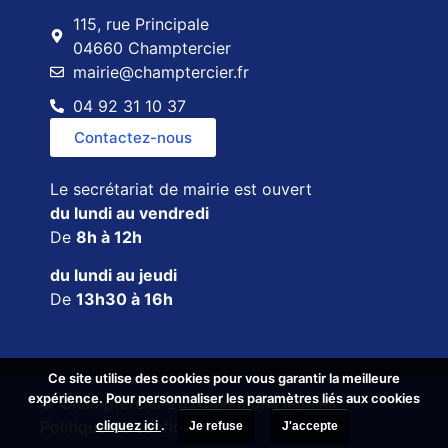
115, rue Principale
04660 Champtercier
mairie@champtercier.fr
04 92 31 10 37
Contactez-nous
Le secrétariat de mairie est ouvert
du lundi au vendredi
De
8h à 12h
du lundi au jeudi
De
13h30 à 16h
Ce site utilise des cookies pour vous garantir la meilleure
Ce site utilise des cookies pour vous garantir la meilleure
expérience. Pour personnaliser les paramètres liés aux cookies
expérience. Pour personnaliser les paramètres liés aux cookies
© Champtercier 2026
Mentions légales
cliquez ici
cliquez ici
.
.
Politique de confidentialité
Je refuse
Je refuse
J'accepte
J'accepte