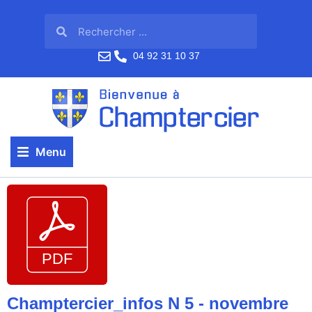
04 92 31 10 37
Menu
Champtercier_infos N 5 - novembre