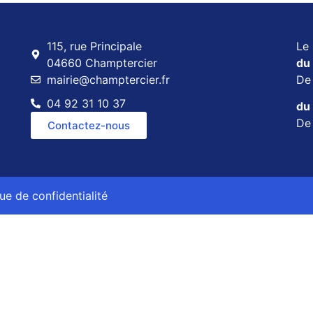
115, rue Principale
Le 
04660 Champtercier
du 
mairie@champtercier.fr
D
04 92 31 10 37
du 
D
Contactez-nous
que de confidentialité