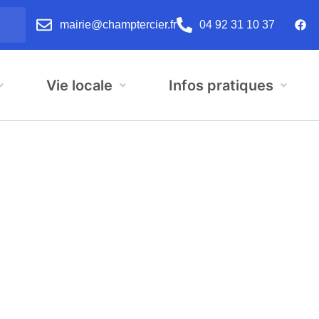
mairie@champtercier.fr
04 92 31 10 37
Vie locale
Infos pratiques