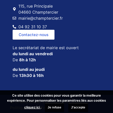
115, rue Principale
04660 Champtercier
mairie@champtercier.fr
04 92 31 10 37
Contactez-nous
Le secrétariat de mairie est ouvert
du lundi au vendredi
De
8h à 12h
du lundi au jeudi
De
13h30 à 16h
Ce site utilise des cookies pour vous garantir la meilleure
Ce site utilise des cookies pour vous garantir la meilleure
expérience. Pour personnaliser les paramètres liés aux cookies
expérience. Pour personnaliser les paramètres liés aux cookies
© Champtercier 2026
Mentions légales
cliquez ici
cliquez ici
.
.
Politique de confidentialité
Je refuse
Je refuse
J'accepte
J'accepte