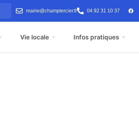
mairie@champtercier.fr
04 92 31 10 37
Vie locale
Infos pratiques