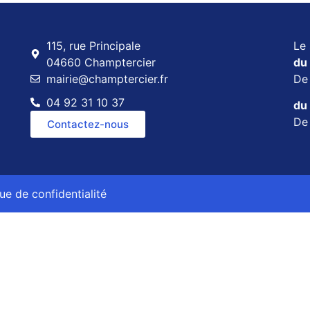
115, rue Principale
Le 
04660 Champtercier
du 
mairie@champtercier.fr
D
04 92 31 10 37
du 
D
Contactez-nous
que de confidentialité