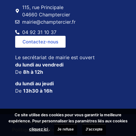
115, rue Principale
04660 Champtercier
mairie@champtercier.fr
04 92 31 10 37
Contactez-nous
Le secrétariat de mairie est ouvert
du lundi au vendredi
De
8h à 12h
du lundi au jeudi
De
13h30 à 16h
Ce site utilise des cookies pour vous garantir la meilleure
Ce site utilise des cookies pour vous garantir la meilleure
expérience. Pour personnaliser les paramètres liés aux cookies
expérience. Pour personnaliser les paramètres liés aux cookies
© Champtercier 2026
Mentions légales
cliquez ici
cliquez ici
.
.
Politique de confidentialité
Je refuse
Je refuse
J'accepte
J'accepte