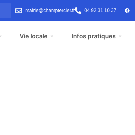
mairie@champtercier.fr
04 92 31 10 37
Vie locale
Infos pratiques