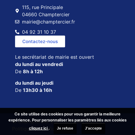
115, rue Principale
04660 Champtercier
mairie@champtercier.fr
04 92 31 10 37
Contactez-nous
Le secrétariat de mairie est ouvert
du lundi au vendredi
De
8h à 12h
du lundi au jeudi
De
13h30 à 16h
Ce site utilise des cookies pour vous garantir la meilleure
Ce site utilise des cookies pour vous garantir la meilleure
expérience. Pour personnaliser les paramètres liés aux cookies
expérience. Pour personnaliser les paramètres liés aux cookies
© Champtercier 2026
Mentions légales
cliquez ici
cliquez ici
.
.
Politique de confidentialité
Je refuse
Je refuse
J'accepte
J'accepte