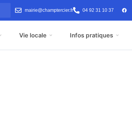
mairie@champtercier.fr
04 92 31 10 37
Vie locale
Infos pratiques