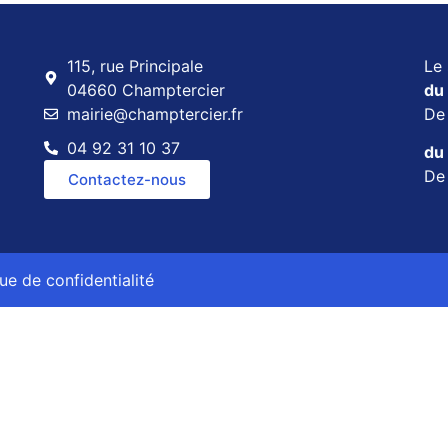
115, rue Principale
Le 
04660 Champtercier
du 
mairie@champtercier.fr
D
04 92 31 10 37
du 
D
Contactez-nous
que de confidentialité