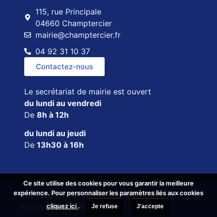
115, rue Principale
04660 Champtercier
mairie@champtercier.fr
04 92 31 10 37
Contactez-nous
Le secrétariat de mairie est ouvert
du lundi au vendredi
De
8h à 12h
du lundi au jeudi
De
13h30 à 16h
Ce site utilise des cookies pour vous garantir la meilleure
Ce site utilise des cookies pour vous garantir la meilleure
expérience. Pour personnaliser les paramètres liés aux cookies
expérience. Pour personnaliser les paramètres liés aux cookies
© Champtercier 2026
Mentions légales
cliquez ici
cliquez ici
.
.
Politique de confidentialité
Je refuse
Je refuse
J'accepte
J'accepte