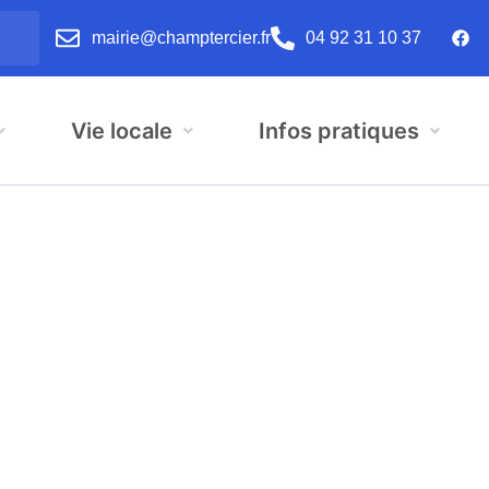
mairie@champtercier.fr
04 92 31 10 37
Vie locale
Infos pratiques