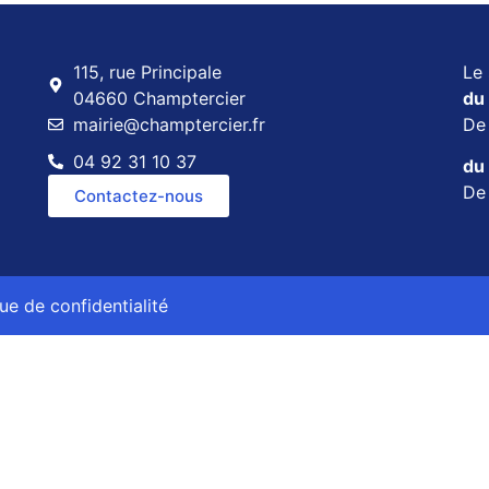
115, rue Principale
Le 
04660 Champtercier
du 
mairie@champtercier.fr
D
04 92 31 10 37
du 
D
Contactez-nous
que de confidentialité