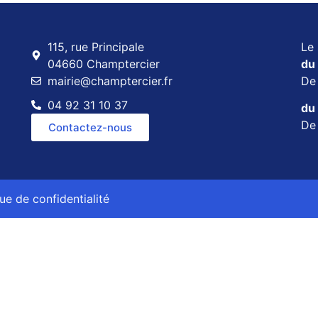
115, rue Principale
Le 
04660 Champtercier
du 
mairie@champtercier.fr
D
04 92 31 10 37
du 
D
Contactez-nous
que de confidentialité