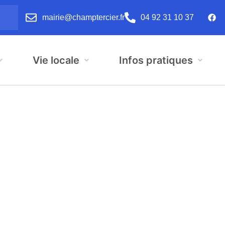
mairie@champtercier.fr
04 92 31 10 37
Vie locale
Infos pratiques