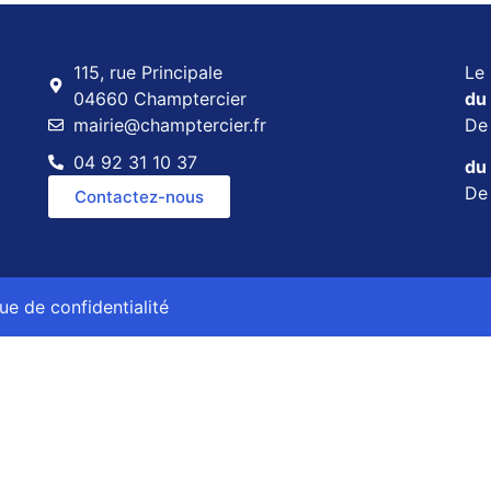
115, rue Principale
Le 
04660 Champtercier
du 
mairie@champtercier.fr
D
04 92 31 10 37
du 
D
Contactez-nous
que de confidentialité