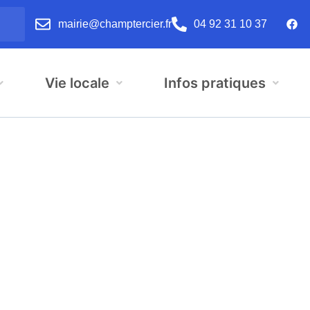
mairie@champtercier.fr
04 92 31 10 37
Vie locale
Infos pratiques