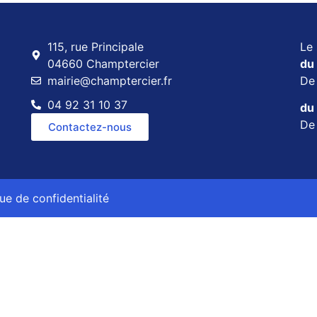
115, rue Principale
Le 
04660 Champtercier
du 
mairie@champtercier.fr
D
04 92 31 10 37
du 
D
Contactez-nous
que de confidentialité