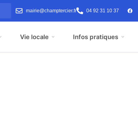
mairie@champtercier.fr
04 92 31 10 37
Vie locale
Infos pratiques