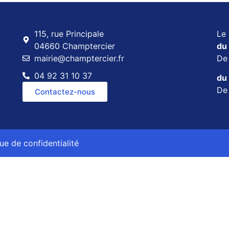
115, rue Principale
Le 
04660 Champtercier
du 
mairie@champtercier.fr
D
04 92 31 10 37
du 
D
Contactez-nous
que de confidentialité