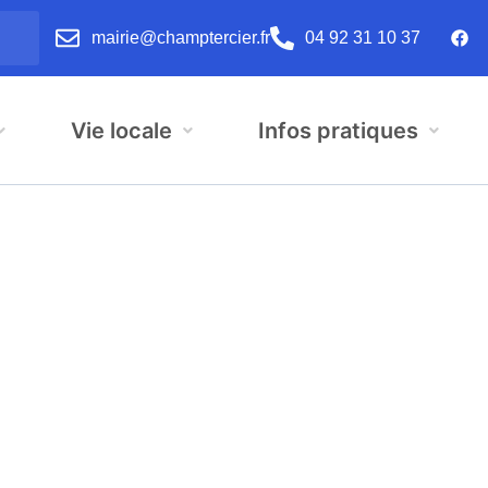
mairie@champtercier.fr
04 92 31 10 37
Vie locale
Infos pratiques