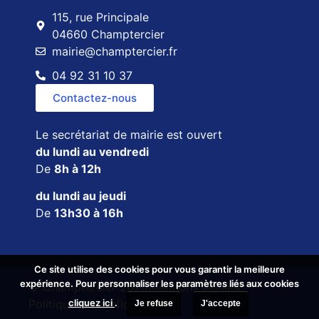
115, rue Principale
04660 Champtercier
mairie@champtercier.fr
04 92 31 10 37
Contactez-nous
Le secrétariat de mairie est ouvert
du lundi au vendredi
De
8h à 12h
du lundi au jeudi
De
13h30 à 16h
Ce site utilise des cookies pour vous garantir la meilleure
Ce site utilise des cookies pour vous garantir la meilleure
expérience. Pour personnaliser les paramètres liés aux cookies
expérience. Pour personnaliser les paramètres liés aux cookies
© Champtercier 2026
Mentions légales
cliquez ici
cliquez ici
.
.
Politique de confidentialité
Je refuse
Je refuse
J'accepte
J'accepte