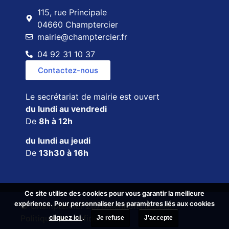
115, rue Principale
04660 Champtercier
mairie@champtercier.fr
04 92 31 10 37
Contactez-nous
Le secrétariat de mairie est ouvert
du lundi au vendredi
De
8h à 12h
du lundi au jeudi
De
13h30 à 16h
Ce site utilise des cookies pour vous garantir la meilleure
Ce site utilise des cookies pour vous garantir la meilleure
expérience. Pour personnaliser les paramètres liés aux cookies
expérience. Pour personnaliser les paramètres liés aux cookies
© Champtercier 2026
Mentions légales
cliquez ici
cliquez ici
.
.
Politique de confidentialité
Je refuse
Je refuse
J'accepte
J'accepte