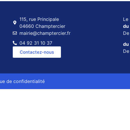
115, rue Principale
Le 
04660 Champtercier
du 
mairie@champtercier.fr
D
04 92 31 10 37
du 
D
Contactez-nous
que de confidentialité