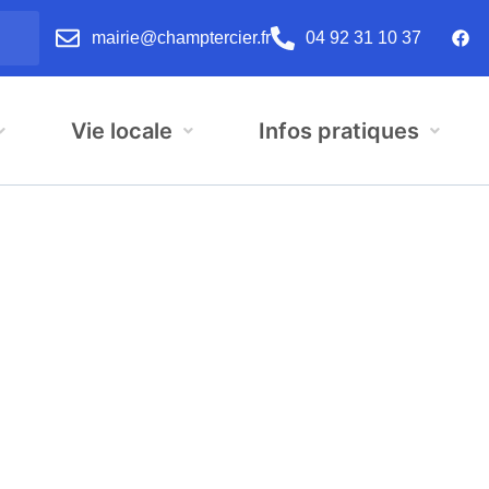
mairie@champtercier.fr
04 92 31 10 37
Vie locale
Infos pratiques