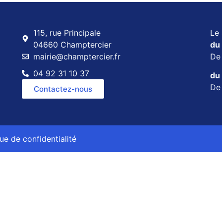
115, rue Principale
Le 
04660 Champtercier
du 
mairie@champtercier.fr
D
04 92 31 10 37
du 
D
Contactez-nous
que de confidentialité