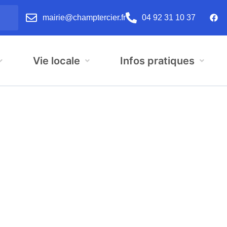
mairie@champtercier.fr
04 92 31 10 37
Vie locale
Infos pratiques