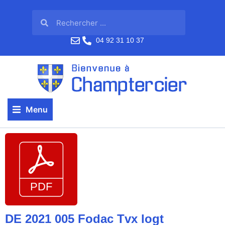
04 92 31 10 37
Menu
DE 2021 005 Fodac Tvx logt