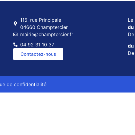
115, rue Principale
Le 
04660 Champtercier
du 
mairie@champtercier.fr
D
04 92 31 10 37
du 
D
Contactez-nous
que de confidentialité