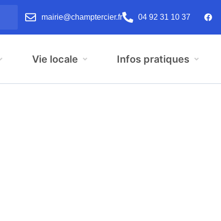
mairie@champtercier.fr
04 92 31 10 37
Vie locale
Infos pratiques