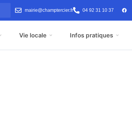
mairie@champtercier.fr
04 92 31 10 37
Vie locale
Infos pratiques