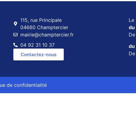
115, rue Principale
Le 
04660 Champtercier
du 
mairie@champtercier.fr
D
04 92 31 10 37
du 
D
Contactez-nous
que de confidentialité