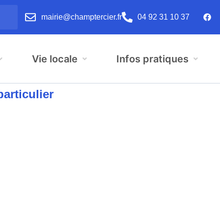
mairie@champtercier.fr
04 92 31 10 37
Vie locale
Infos pratiques
rticulier