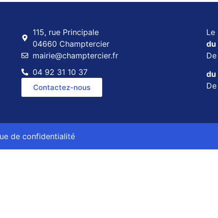
115, rue Principale
Le 
04660 Champtercier
du 
mairie@champtercier.fr
D
04 92 31 10 37
du 
D
Contactez-nous
que de confidentialité