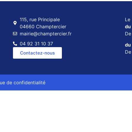
115, rue Principale
Le 
04660 Champtercier
du 
mairie@champtercier.fr
D
04 92 31 10 37
du 
D
Contactez-nous
que de confidentialité