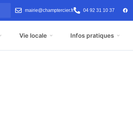
mairie@champtercier.fr
04 92 31 10 37
Vie locale
Infos pratiques