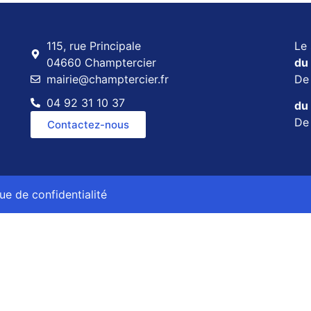
115, rue Principale
Le 
04660 Champtercier
du 
mairie@champtercier.fr
D
04 92 31 10 37
du 
D
Contactez-nous
que de confidentialité