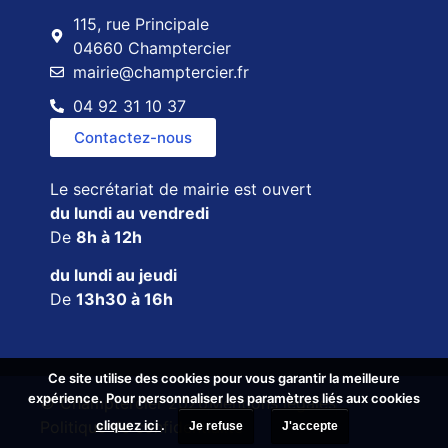
115, rue Principale
04660 Champtercier
mairie@champtercier.fr
04 92 31 10 37
Contactez-nous
Le secrétariat de mairie est ouvert
du lundi au vendredi
De
8h à 12h
du lundi au jeudi
De
13h30 à 16h
Ce site utilise des cookies pour vous garantir la meilleure
Ce site utilise des cookies pour vous garantir la meilleure
expérience. Pour personnaliser les paramètres liés aux cookies
expérience. Pour personnaliser les paramètres liés aux cookies
© Champtercier 2026
Mentions légales
cliquez ici
cliquez ici
.
.
Politique de confidentialité
Je refuse
Je refuse
J'accepte
J'accepte