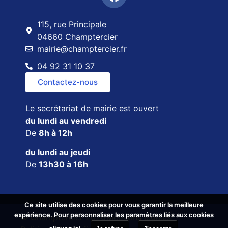
115, rue Principale
04660 Champtercier
mairie@champtercier.fr
04 92 31 10 37
Contactez-nous
Le secrétariat de mairie est ouvert
du lundi au vendredi
De
8h à 12h
du lundi au jeudi
De
13h30 à 16h
Ce site utilise des cookies pour vous garantir la meilleure
Ce site utilise des cookies pour vous garantir la meilleure
expérience. Pour personnaliser les paramètres liés aux cookies
expérience. Pour personnaliser les paramètres liés aux cookies
© Champtercier 2026
Mentions légales