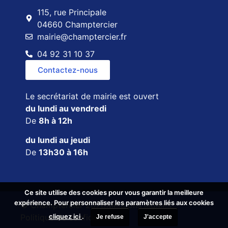
115, rue Principale
04660 Champtercier
mairie@champtercier.fr
04 92 31 10 37
Contactez-nous
Le secrétariat de mairie est ouvert
du lundi au vendredi
De
8h à 12h
du lundi au jeudi
De
13h30 à 16h
Ce site utilise des cookies pour vous garantir la meilleure
Ce site utilise des cookies pour vous garantir la meilleure
expérience. Pour personnaliser les paramètres liés aux cookies
expérience. Pour personnaliser les paramètres liés aux cookies
© Champtercier 2026
Mentions légales
cliquez ici
cliquez ici
.
.
Politique de confidentialité
Je refuse
Je refuse
J'accepte
J'accepte