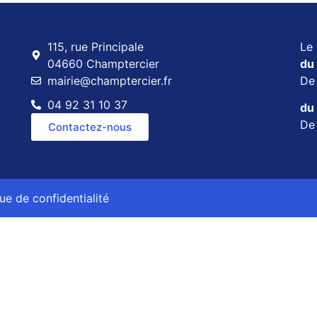
115, rue Principale
Le 
04660 Champtercier
du 
mairie@champtercier.fr
D
04 92 31 10 37
du 
D
Contactez-nous
que de confidentialité