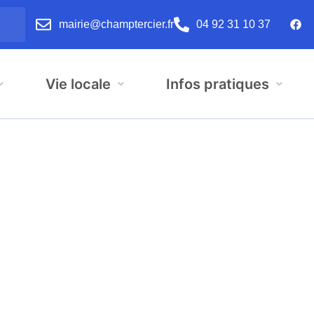
mairie@champtercier.fr
04 92 31 10 37
Vie locale
Infos pratiques