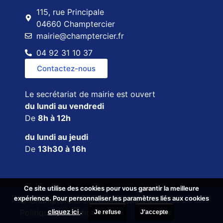
115, rue Principale
04660 Champtercier
mairie@champtercier.fr
04 92 31 10 37
Contactez-nous
Le secrétariat de mairie est ouvert
du lundi au vendredi
De
8h à 12h
du lundi au jeudi
De
13h30 à 16h
Ce site utilise des cookies pour vous garantir la meilleure
Ce site utilise des cookies pour vous garantir la meilleure
expérience. Pour personnaliser les paramètres liés aux cookies
expérience. Pour personnaliser les paramètres liés aux cookies
© Champtercier 2026
Mentions légales
cliquez ici
cliquez ici
.
.
Politique de confidentialité
Je refuse
Je refuse
J'accepte
J'accepte