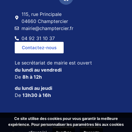
115, rue Principale
04660 Champtercier
mairie@champtercier.fr
04 92 31 10 37
Contactez-nous
Le secrétariat de mairie est ouvert
du lundi au vendredi
De
8h à 12h
du lundi au jeudi
De
13h30 à 16h
Ce site utilise des cookies pour vous garantir la meilleure
Ce site utilise des cookies pour vous garantir la meilleure
expérience. Pour personnaliser les paramètres liés aux cookies
expérience. Pour personnaliser les paramètres liés aux cookies
© Champtercier 2026
Mentions légales