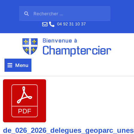
04 92 31 10 37
Menu
de_026_2026_delegues_geoparc_une