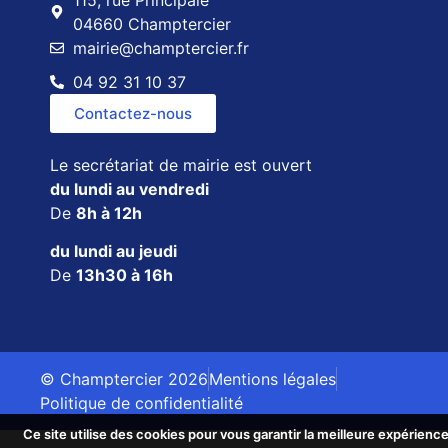
115, rue Principale
04660 Champtercier
mairie@champtercier.fr
04 92 31 10 37
Contactez-nous
Le secrétariat de mairie est ouvert
du lundi au vendredi
De
8h à 12h
du lundi au jeudi
De
13h30 à 16h
© Champtercier 2026
Mentions légales
Politique de confidentialité
Ce site utilise des cookies pour vous garantir la meilleure expérience
Ce site utilise des cookies pour vous garantir la meilleure expérience